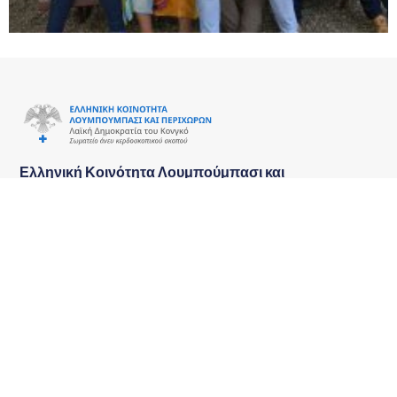
Ελληνική Κοινότητα Λουμπούμπασι και
Περιχώρων
Λαϊκή Δημοκρατία Κογκό
Άμισθο Γενικό Προξενείο της Ελλάδας
Navigate
Ελληνική Κοινότητα
Ανακοινώσεις
Lubumbashi
Επικοινωνία